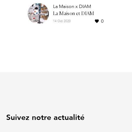
La Maison x DIAM
La Maison et DIAM
0
14 Oct 2020
unissent leurs voix pour
une collaboration
responsable et durable.
Suivez notre actualité