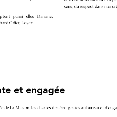
devrons nous surveiller en
sens, du respect dans nos cr
omptent parmi elles Danone,
mbard Odier, Loyco.
nte et engagée
e de La Maison, les chartes des éco-gestes au bureau et d’enga