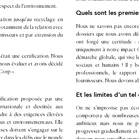
 respect de l’environnement.
Quels sont les premi
éation jusqu’au recyclage en
Nous ne savons pas encore a
 notamment de la relation avec
dossiers que nous avons dû
rnisseurs et par extension du
ont forgé une certitude :
uniquement à notre impact C
était une certification. Nous
démarche globale, qui vise 
r nous évaluer et avons décidé
sociaux et humains ! Il y
Corp ».
professionnels, le rapport
fournisseurs. Nous devons ab
Et les limites d’un t
ification proposée par une
rnationale et destinée aux
On ne s’improvise pas éco
ondre à des exigences élevées
comportera de nombreuses é
x et environnementaux. Elle
ambitieux mais nous ne po
ises doivent s’engager sur le
progresser graduellement et 
uer dans les défis que le monde