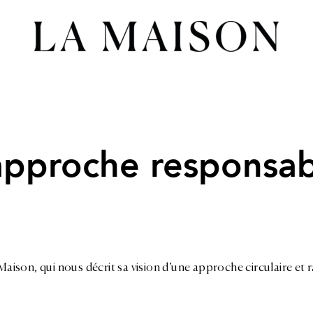
pproche responsab
ison, qui nous décrit sa vision d’une approche circulaire et 