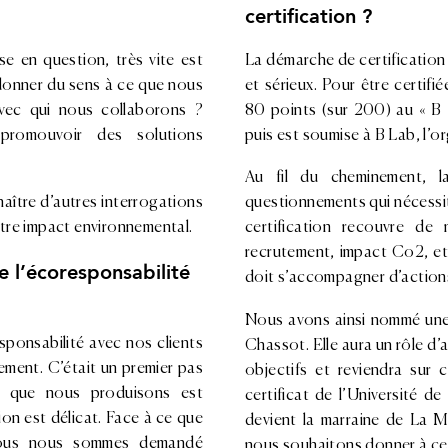
certification ?
se en question, très vite est
La démarche de certification 
 donner du sens à ce que nous
et sérieux. Pour être certifi
vec qui nous collaborons ?
80 points (sur 200) au « B 
 promouvoir des solutions
puis est soumise à B Lab, l’or
Au fil du cheminement, l
naître d’autres interrogations
questionnements qui nécessit
otre impact environnemental.
certification recouvre de
recrutement, impact Co2, etc
 l’écoresponsabilité
doit s’accompagner d’actions
Nous avons ainsi nommé une 
ponsabilité avec nos clients
Chassot. Elle aura un rôle d’a
ement. C’était un premier pas
objectifs et reviendra sur
e que nous produisons est
certificat de l’Université de
n est délicat. Face à ce que
devient la marraine de La M
 nous nous sommes demandé
nous souhaitons donner à cet