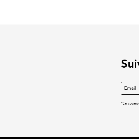
Sui
*
En soumet