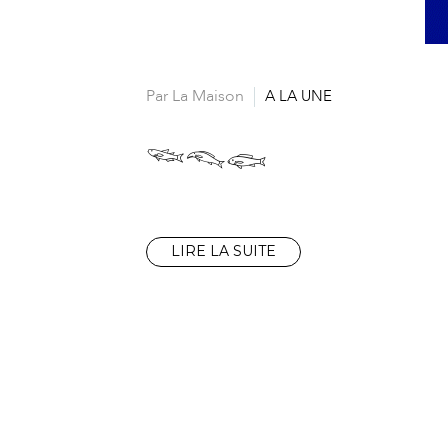
Par La Maison
A LA UNE
𓆝𓆞𓆟
LIRE LA SUITE